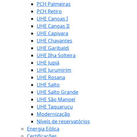
PCH Palmeiras
PCH Retiro
UHE Canoas I
UHE Canoas II
UHE Capivara
UHE Chavantes
UHE Garibaldi
UHE Ilha Solteira
UHE Jupiá
UHE Jurumirim
UHE Rosana
UHE Salto
UHE Salto Grande
UHE São Manoel
UHE Taquaruçu
Modernização
Níveis de reservatórios
Energia Eólica
Certificações