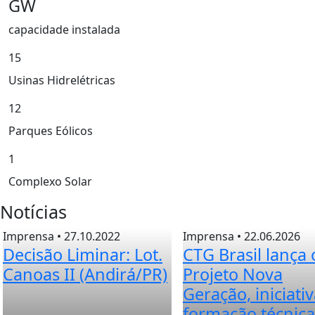
GW
capacidade instalada
15
Usinas Hidrelétricas
12
Parques Eólicos
1
Complexo Solar
Notícias
Imprensa • 27.10.2022
Imprensa • 22.06.2026
Decisão Liminar: Lot.
CTG Brasil lança 
Canoas II (Andirá/PR)
Projeto Nova
Geração, iniciati
formação técnic