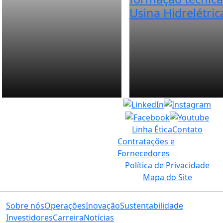
Usina Hidrelétric
Linha Ética
Contato
Contratações e
Fornecedores
Política de Privacidade
Mapa do Site
Sobre nós
Operações
Inovação
Sustentabilidade
Investidores
Carreira
Notícias