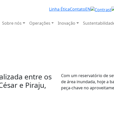
Linha Ética
Contato
EN
Sobre nós
Operações
Inovação
Sustentabilidad
alizada entre os
Com um reservatório de set
de área inundada, hoje a b
ésar e Piraju,
peça-chave no aproveitam