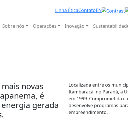
Linha Ética
Contato
EN
Sobre nós
Operações
Inovação
Sustentabilidad
 mais novas
Localizada entre os municí
Itambaracá, no Paraná, a Us
anapanema, é
em 1999. Comprometida com
 energia gerada
desenvolve programas para 
s.
empreendimento.