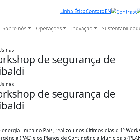
Linha Ética
Contato
EN
Sobre nós
Operações
Inovação
Sustentabilidad
orkshop de segurança de
baldi
orkshop de segurança de
baldi
 energia limpa no País, realizou nos últimos dias o 1º Wor
rgência (PAE) e os Planos de Contingência Municipais (PL