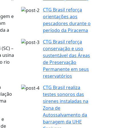
CTG Brasil reforça
ragem e
orientações aos
com
pescadores durante o
nda a
período da Piracema
CTG Brasil reforça
 (SC) –
conservação e uso
a usina
sustentável das Áreas
o rio
de Preservação
Permanente em seus
reservatórios
a
CTG Brasil realiza
ulação
testes sonoros das
ema
sirenes instaladas na
Zona de
Autossalvamento da
 e
barragem da UHE
 de