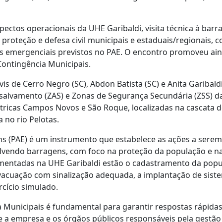
ectos operacionais da UHE Garibaldi, visita técnica à bar
roteção e defesa civil municipais e estaduais/regionais, 
os emergenciais previstos no PAE. O encontro promoveu ai
Contingência Municipais.
s de Cerro Negro (SC), Abdon Batista (SC) e Anita Garibaldi
salvamento (ZAS) e Zonas de Segurança Secundária (ZSS) d
étricas Campos Novos e São Roque, localizadas na cascata d
 no rio Pelotas.
s (PAE) é um instrumento que estabelece as ações a serem
lvendo barragens, com foco na proteção da população e n
lementadas na UHE Garibaldi estão o cadastramento da pop
 evacuação com sinalização adequada, a implantação de sist
rcício simulado.
 Municipais é fundamental para garantir respostas rápidas
 a empresa e os órgãos públicos responsáveis pela gestão