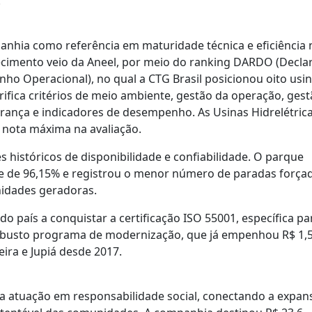
.
nhia como referência em maturidade técnica e eficiência 
nhecimento veio da Aneel, por meio do ranking DARDO (Decla
ho Operacional), no qual a CTG Brasil posicionou oito usi
rifica critérios de meio ambiente, gestão da operação, ges
ança e indicadores de desempenho. As Usinas Hidrelétric
 nota máxima na avaliação.
históricos de disponibilidade e confiabilidade. O parque
de de 96,15% e registrou o menor número de paradas força
unidades geradoras.
o país a conquistar a certificação ISO 55001, específica pa
 robusto programa de modernização, que já empenhou R$ 1,
eira e Jupiá desde 2017.
sua atuação em responsabilidade social, conectando a expan