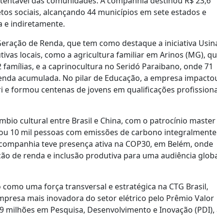
tentável das comunidades. A companhia destinou R$ 23,6
tos sociais, alcançando 44 municípios em sete estados e
a e indiretamente.
Geração de Renda, que tem como destaque a iniciativa Usin
ivas locais, como a agricultura familiar em Arinos (MG), qu
 famílias, e a caprinocultura no Seridó Paraibano, onde 71
renda acumulada. No pilar de Educação, a empresa impacto
ri e formou centenas de jovens em qualificações profission
bio cultural entre Brasil e China, com o patrocínio master
nçou 10 mil pessoas com emissões de carbono integralmente
 a companhia teve presença ativa na COP30, em Belém, onde
o de renda e inclusão produtiva para uma audiência globa
 como uma força transversal e estratégica na CTG Brasil,
presa mais inovadora do setor elétrico pelo Prêmio Valor
9 milhões em Pesquisa, Desenvolvimento e Inovação (PDI),